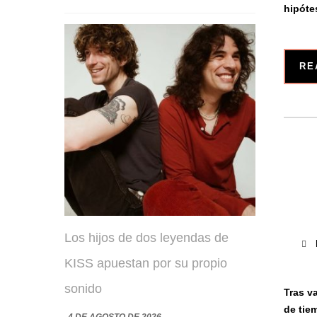
hipótes
RE
Los hijos de dos leyendas de
KISS apuestan por su propio
sonido
Tras v
de tie
4 DE AGOSTO DE 2026