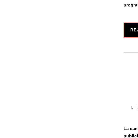
progra
RE
La can
public