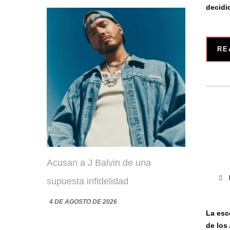
decidi
RE
Acusan a J Balvin de una
supuesta infidelidad
4 DE AGOSTO DE 2026
La esc
de los