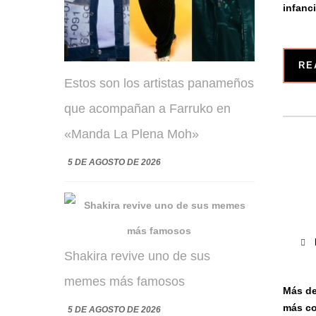
infanc
RE
Estos son los artistas panameños
que acompañan a Farruko en
«Manda La Plena Moh»
5 DE AGOSTO DE 2026
Shakira revive uno de sus
memes más famosos
Más de
más co
5 DE AGOSTO DE 2026