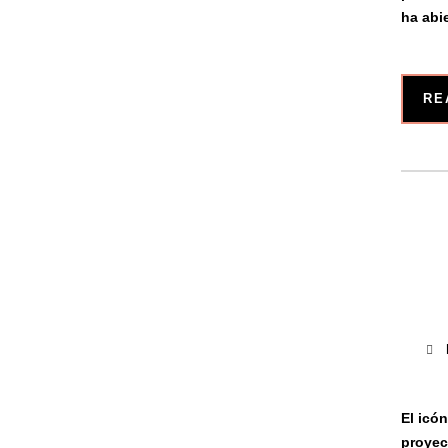
ha abi
RE
El icó
proyec