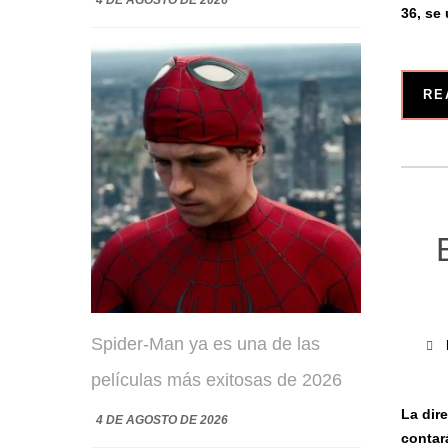
36, se 
RE
Spider-Man ya es una de las
películas más exitosas de 2026
La dir
4 DE AGOSTO DE 2026
contar