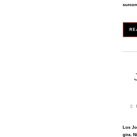
surcor
RE
Los Jo
gira. 