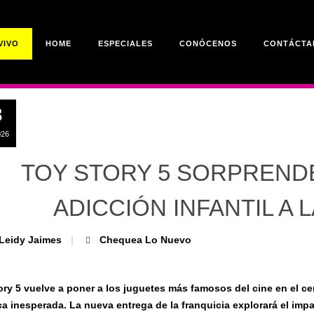
VIVO
HOME
ESPECIALES
CONÓCENOS
CONTÁCTA
8
2
1
6
6
0
4
4
8
1
026
026
026
026
026
026
026
026
026
026
TOY STORY 5 SORPREND
ADICCIÓN INFANTIL A 
Leidy Jaimes
Chequea Lo Nuevo
ory 5 vuelve a poner a los juguetes más famosos del cine en el ce
ca inesperada. La nueva entrega de la franquicia explorará el impa